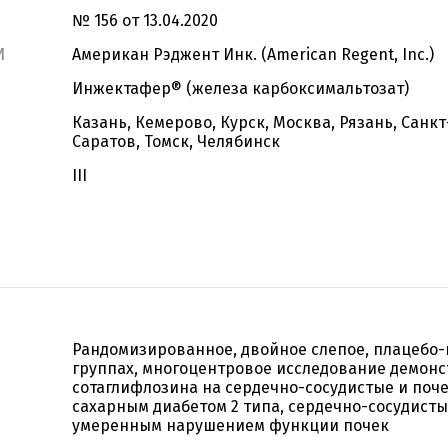
№ 156 от 13.04.2020
И
Американ Рэджент Инк. (American Regent, Inc.)
Инжектафер® (железа карбоксимальтозат)
Казань, Кемерово, Курск, Москва, Рязань, Санк
Саратов, Томск, Челябинск
III
Рандомизированное, двойное слепое, плацебо-
группах, многоцентровое исследование демон
сотаглифлозина на сердечно-сосудистые и поч
сахарным диабетом 2 типа, сердечно-сосудист
умеренным нарушением функции почек