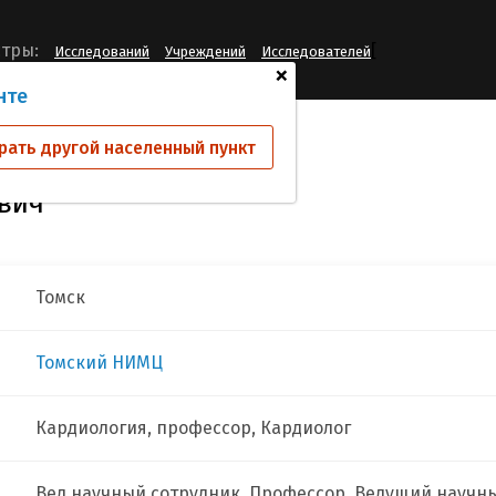
[
тры:
Исследований
Учреждений
Исследователей
+
нте
мов Иван Вадимович
рать другой населенный пункт
вич
Томск
Томский НИМЦ
Кардиология, профессор, Кардиолог
Вед научный сотрудник, Профессор, Ведущий научн