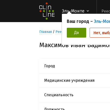
Эль-Монте
Реес
Ваш город –
Эль-Мо
Главная
Реестр Исследователей
Макси
Да
Нет, выб
Максимов Иван Вадимо
Город
Медицинские учреждения
Специальность
Должность