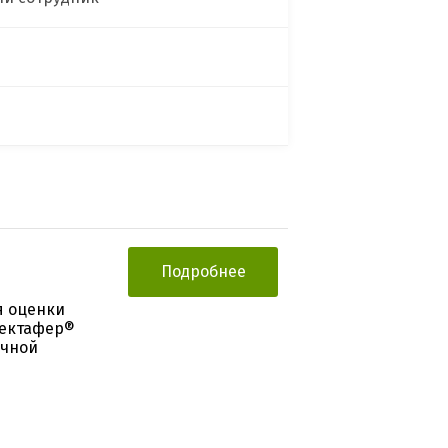
Подробнее
я оценки
жектафер®
ечной