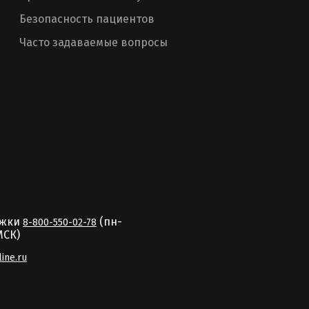
Безопасность пациентов
Часто задаваемые вопросы
ржки
(пн-
8-800-550-02-78
MCК)
line.ru