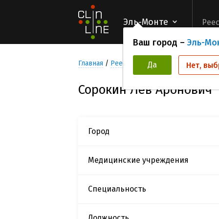
Эль-Монте
Реес
Ваш город –
Эль-Мо
Главная
Реестр Исследователей
Сорок
Да
Нет, выб
Сорокин Лев Аронович
Город
Медицинские учреждения
Специальность
Должность