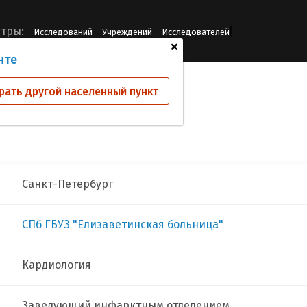
[
тры:
Исследований
Учреждений
Исследователей
+
нте
ин Лев Аронович
рать другой населенный пункт
Санкт-Петербург
СПб ГБУЗ "Елизаветинская больница"
Кардиология
Заведующий инфарктным отделением