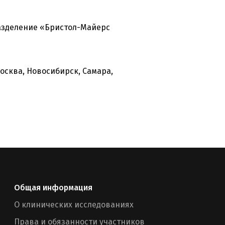
азделение «Бристол-Майерс
осква, Новосибирск, Самара,
Общая информация
О клинических исследованиях
Права и обязанности участников