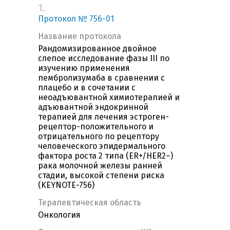
1.
Протокол № 756-01
Название протокола
Рандомизированное двойное
слепое исследование фазы III по
изучению применения
пембролизумаба в сравнении с
плацебо и в сочетании с
неоадъювантной химиотерапией и
адъювантной эндокринной
терапией для лечения эстроген-
рецептор-положительного и
отрицательного по рецептору
человеческого эпидермального
фактора роста 2 типа (ER+/HER2–)
рака молочной железы ранней
стадии, высокой степени риска
(KEYNOTE-756)
Терапевтическая область
Онкология