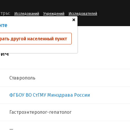
[
тры:
Исследований
Учреждений
Исследователей
+
нте
 Андрей Васильевич
рать другой населенный пункт
вич
Ставрополь
ФГБОУ ВО СтГМУ Минздрава России
Гастроэнтеролог-гепатолог
—