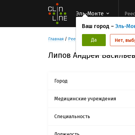
Эль-Монте
Реес
Ваш город –
Эль-Мо
Главная
Реестр Исследователей
Липов
Да
Нет, выб
Липов Андрей Василье
Город
Медицинские учреждения
Специальность
Должность